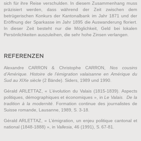
sich für ihre Reise verschulden. In diesem Zusammenhang muss
präzisiert werden, dass während der Zeit zwischen dem
betrügerischen Konkurs der Kantonalbank im Jahr 1871 und der
Eröffnung der Sparkasse im Jahr 1895 die Auswanderung floriert.
In dieser Zeit besteht nur die Möglichkeit, Geld bei lokalen
Persönlichkeiten auszuleihen, die sehr hohe Zinsen verlangen.
REFERENZEN
Alexandre CARRON & Christophe CARRON,
Nos cousins
d’Amérique. Histoire de l’émigration valaisanne en Amérique du
Sud au XIXe siècle
(2 Bände). Siders, 1989 und 1990.
Gérald ARLETTAZ, « L’évolution du Valais (1815-1839). Aspects
politiques, démographiques et économiques », in
Le Valais. De la
tradition à la modernité
. Formation continue des journalistes de
Suisse romande, Lausanne, 1989, S. 3-18.
Gérald ARLETTAZ, « L’émigration, un enjeu politique cantonal et
national (1848-1888) », in
Vallesia
, 46 (1991), S. 67-81.