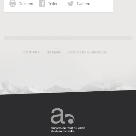
Drucken
Teilen
Twittern
KONTAKT
SITEMAP
RECHTLICHE HINWEISE