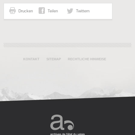
Drucken
Teilen
Twittern
KONTAKT
SITEMAP
RECHTLICHE HINWEISE