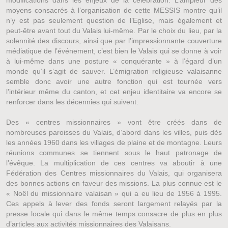
modifications dans les enjeux de la célébration. L’ampleur des
moyens consacrés à l’organisation de cette MESSIS montre qu’il
n’y est pas seulement question de l’Eglise, mais également et
peut-être avant tout du Valais lui-même. Par le choix du lieu, par la
solennité des discours, ainsi que par l’impressionnante couverture
médiatique de l’événement, c’est bien le Valais qui se donne à voir
à lui-même dans une posture « conquérante » à l’égard d’un
monde qu’il s’agit de sauver. L’émigration religieuse valaisanne
semble donc avoir une autre fonction qui est tournée vers
l’intérieur même du canton, et cet enjeu identitaire va encore se
renforcer dans les décennies qui suivent.
Des « centres missionnaires » vont être créés dans de
nombreuses paroisses du Valais, d’abord dans les villes, puis dès
les années 1960 dans les villages de plaine et de montagne. Leurs
réunions communes se tiennent sous le haut patronage de
l’évêque. La multiplication de ces centres va aboutir à une
Fédération des Centres missionnaires du Valais, qui organisera
des bonnes actions en faveur des missions. La plus connue est le
« Noël du missionnaire valaisan » qui a eu lieu de 1956 à 1995.
Ces appels à lever des fonds seront largement relayés par la
presse locale qui dans le même temps consacre de plus en plus
d’articles aux activités missionnaires des Valaisans.