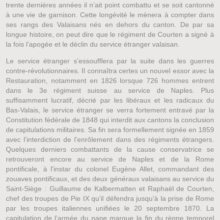
trente dernières années il n’ait point combattu et se soit cantonné
à une vie de garnison. Cette longévité le mènera à compter dans
ses rangs des Valaisans nés en dehors du canton. De par sa
longue histoire, on peut dire que le régiment de Courten a signé à
la fois l’apogée et le déclin du service étranger valaisan.
Le service étranger s’essoufflera par la suite dans les guerres
contre-révolutionnaires. Il connaîtra certes un nouvel essor avec la
Restauration, notamment en 1826 lorsque 726 hommes entrent
dans le 3e régiment suisse au service de Naples. Plus
suffisamment lucratif, décrié par les libéraux et les radicaux du
Bas-Valais, le service étranger se verra fortement entravé par la
Constitution fédérale de 1848 qui interdit aux cantons la conclusion
de capitulations militaires. Sa fin sera formellement signée en 1859
avec l’interdiction de l’enrôlement dans des régiments étrangers.
Quelques derniers combattants de la cause conservatrice se
retrouveront encore au service de Naples et de la Rome
pontificale, à l'instar du colonel Eugène Allet, commandant des
zouaves pontificaux, et des deux généraux valaisans au service du
Saint-Siège : Guillaume de Kalbermatten et Raphaël de Courten,
chef des troupes de Pie IX qu’il défendra jusqu’à la prise de Rome
par les troupes italiennes unifiées le 20 septembre 1870. La
capitulation de l’armée du pape marque la fin du règne temporel