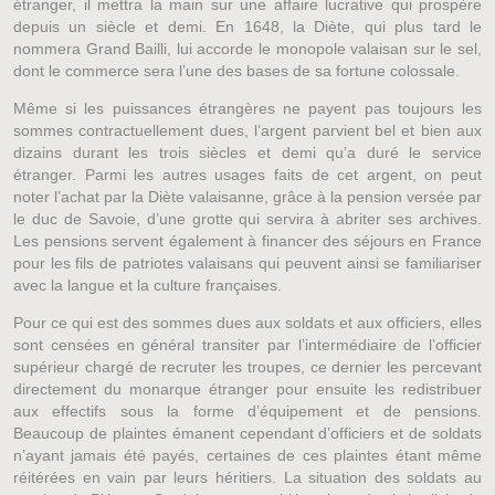
étranger, il mettra la main sur une affaire lucrative qui prospère
depuis un siècle et demi. En 1648, la Diète, qui plus tard le
nommera Grand Bailli, lui accorde le monopole valaisan sur le sel,
dont le commerce sera l’une des bases de sa fortune colossale.
Même si les puissances étrangères ne payent pas toujours les
sommes contractuellement dues, l’argent parvient bel et bien aux
dizains durant les trois siècles et demi qu’a duré le service
étranger. Parmi les autres usages faits de cet argent, on peut
noter l’achat par la Diète valaisanne, grâce à la pension versée par
le duc de Savoie, d’une grotte qui servira à abriter ses archives.
Les pensions servent également à financer des séjours en France
pour les fils de patriotes valaisans qui peuvent ainsi se familiariser
avec la langue et la culture françaises.
Pour ce qui est des sommes dues aux soldats et aux officiers, elles
sont censées en général transiter par l’intermédiaire de l’officier
supérieur chargé de recruter les troupes, ce dernier les percevant
directement du monarque étranger pour ensuite les redistribuer
aux effectifs sous la forme d’équipement et de pensions.
Beaucoup de plaintes émanent cependant d’officiers et de soldats
n’ayant jamais été payés, certaines de ces plaintes étant même
réitérées en vain par leurs héritiers. La situation des soldats au