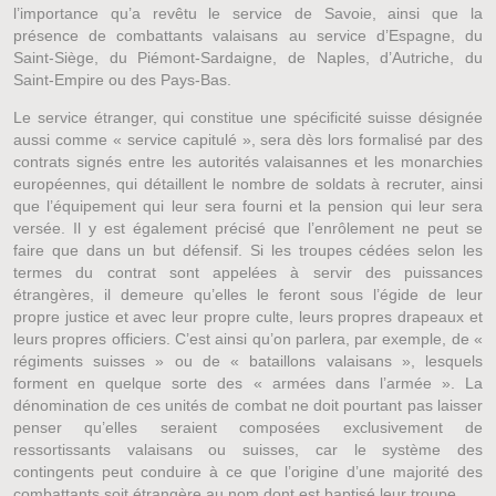
l’importance qu’a revêtu le service de Savoie, ainsi que la
présence de combattants valaisans au service d’Espagne, du
Saint-Siège, du Piémont-Sardaigne, de Naples, d’Autriche, du
Saint-Empire ou des Pays-Bas.
Le service étranger, qui constitue une spécificité suisse désignée
aussi comme « service capitulé », sera dès lors formalisé par des
contrats signés entre les autorités valaisannes et les monarchies
européennes, qui détaillent le nombre de soldats à recruter, ainsi
que l’équipement qui leur sera fourni et la pension qui leur sera
versée. Il y est également précisé que l’enrôlement ne peut se
faire que dans un but défensif. Si les troupes cédées selon les
termes du contrat sont appelées à servir des puissances
étrangères, il demeure qu’elles le feront sous l’égide de leur
propre justice et avec leur propre culte, leurs propres drapeaux et
leurs propres officiers. C’est ainsi qu’on parlera, par exemple, de «
régiments suisses » ou de « bataillons valaisans », lesquels
forment en quelque sorte des « armées dans l’armée ». La
dénomination de ces unités de combat ne doit pourtant pas laisser
penser qu’elles seraient composées exclusivement de
ressortissants valaisans ou suisses, car le système des
contingents peut conduire à ce que l’origine d’une majorité des
combattants soit étrangère au nom dont est baptisé leur troupe.