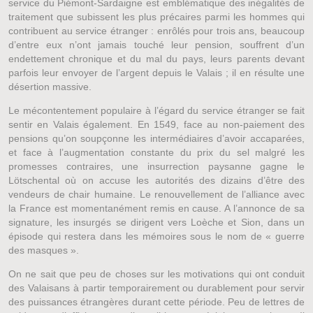
service du Piémont-Sardaigne est emblématique des inégalités de
traitement que subissent les plus précaires parmi les hommes qui
contribuent au service étranger : enrôlés pour trois ans, beaucoup
d’entre eux n’ont jamais touché leur pension, souffrent d’un
endettement chronique et du mal du pays, leurs parents devant
parfois leur envoyer de l’argent depuis le Valais ; il en résulte une
désertion massive.
Le mécontentement populaire à l’égard du service étranger se fait
sentir en Valais également. En 1549, face au non-paiement des
pensions qu’on soupçonne les intermédiaires d’avoir accaparées,
et face à l’augmentation constante du prix du sel malgré les
promesses contraires, une insurrection paysanne gagne le
Lötschental où on accuse les autorités des dizains d’être des
vendeurs de chair humaine. Le renouvellement de l’alliance avec
la France est momentanément remis en cause. A l’annonce de sa
signature, les insurgés se dirigent vers Loèche et Sion, dans un
épisode qui restera dans les mémoires sous le nom de « guerre
des masques ».
On ne sait que peu de choses sur les motivations qui ont conduit
des Valaisans à partir temporairement ou durablement pour servir
des puissances étrangères durant cette période. Peu de lettres de