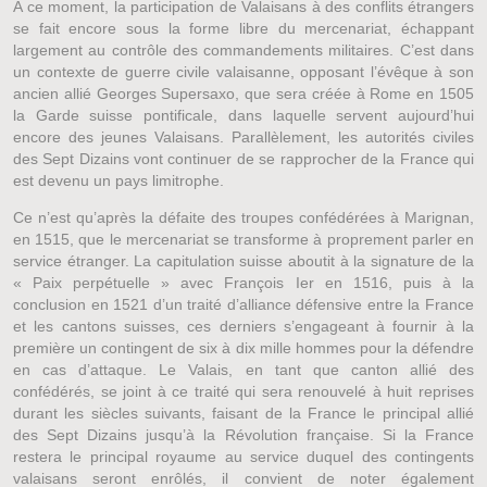
A ce moment, la participation de Valaisans à des conflits étrangers
se fait encore sous la forme libre du mercenariat, échappant
largement au contrôle des commandements militaires. C’est dans
un contexte de guerre civile valaisanne, opposant l’évêque à son
ancien allié Georges Supersaxo, que sera créée à Rome en 1505
la Garde suisse pontificale, dans laquelle servent aujourd’hui
encore des jeunes Valaisans. Parallèlement, les autorités civiles
des Sept Dizains vont continuer de se rapprocher de la France qui
est devenu un pays limitrophe.
Ce n’est qu’après la défaite des troupes confédérées à Marignan,
en 1515, que le mercenariat se transforme à proprement parler en
service étranger. La capitulation suisse aboutit à la signature de la
« Paix perpétuelle » avec François Ier en 1516, puis à la
conclusion en 1521 d’un traité d’alliance défensive entre la France
et les cantons suisses, ces derniers s’engageant à fournir à la
première un contingent de six à dix mille hommes pour la défendre
en cas d’attaque. Le Valais, en tant que canton allié des
confédérés, se joint à ce traité qui sera renouvelé à huit reprises
durant les siècles suivants, faisant de la France le principal allié
des Sept Dizains jusqu’à la Révolution française. Si la France
restera le principal royaume au service duquel des contingents
valaisans seront enrôlés, il convient de noter également