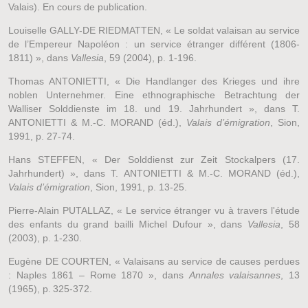
Valais). En cours de publication.
Louiselle GALLY-DE RIEDMATTEN, « Le soldat valaisan au service
de l’Empereur Napoléon : un service étranger différent (1806-
1811) », dans
Vallesia
, 59 (2004), p. 1-196.
Thomas ANTONIETTI, « Die Handlanger des Krieges und ihre
noblen Unternehmer. Eine ethnographische Betrachtung der
Walliser Solddienste im 18. und 19. Jahrhundert », dans T.
ANTONIETTI & M.-C. MORAND (éd.),
Valais d’émigration
, Sion,
1991, p. 27-74.
Hans STEFFEN, « Der Solddienst zur Zeit Stockalpers (17.
Jahrhundert) », dans T. ANTONIETTI & M.-C. MORAND (éd.),
Valais d’émigration
, Sion, 1991, p. 13-25.
Pierre-Alain PUTALLAZ, « Le service étranger vu à travers l'étude
des enfants du grand bailli Michel Dufour », dans
Vallesia
, 58
(2003), p. 1-230.
Eugène DE COURTEN, « Valaisans au service de causes perdues
: Naples 1861 – Rome 1870 », dans
Annales valaisannes
, 13
(1965), p. 325-372.